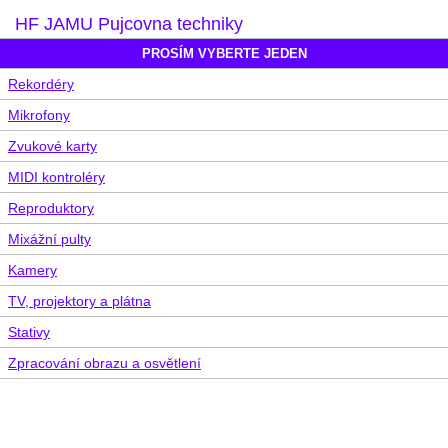
HF JAMU Pujcovna techniky
PROSÍM VYBERTE JEDEN
Rekordéry
Mikrofony
Zvukové karty
MIDI kontroléry
Reproduktory
Mixážní pulty
Kamery
TV, projektory a plátna
Stativy
Zpracování obrazu a osvětlení