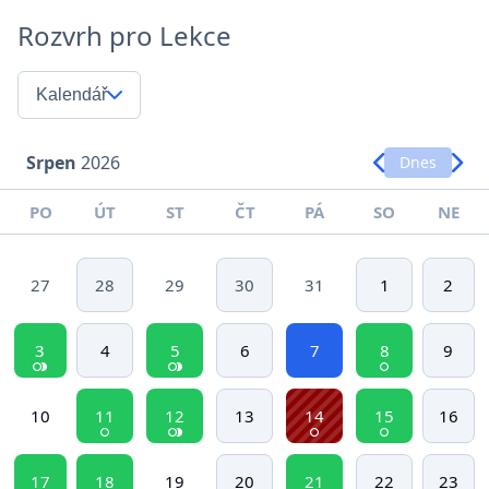
Rozvrh pro Lekce
Kalendář
Srpen
2026
Dnes
PO
ÚT
ST
ČT
PÁ
SO
NE
27
28
29
30
31
1
2
3
4
5
6
7
8
9
10
11
12
13
14
15
16
17
18
19
20
21
22
23