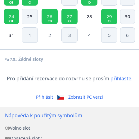
24
25
26
27
28
29
30
31
1
2
3
4
5
6
Žádné sloty
Pá 7.8.:
Pro přidání rezervace do rozvrhu se prosím
přihlaste
.
Přihlásit
Zobrazit PC verzi
Nápověda k použitým symbolům
Volno slot
Obsazená sloty